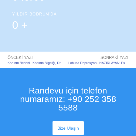
YILDIR BODRUM'DA
0
+
ÖNCEKI YAZI
SONRAKI YAZI
Kadının Bedeni , Kadının Bilgeliği, Dr. Christiane Northrup
Lohusa Depresyonu HAZIRLAYAN: Psikodramatist – Uzman Psikolog Özlem Demirci
Randevu için telefon
numaramız: +90 252 358
5588
Bize Ulaşın