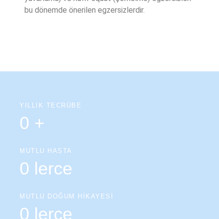
bu dönemde önerilen egzersizlerdir.
YILLIK TECRÜBE
0
+
MUTLU HASTA
0
lerce
MUTLU DOĞUM HİKAYESİ
0
lerce