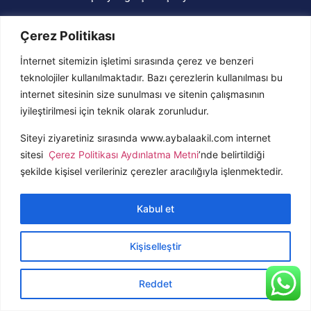
Çerez Politikası
İletişim:
İnternet sitemizin işletimi sırasında çerez ve benzeri
teknolojiler kullanılmaktadır. Bazı çerezlerin kullanılması bu
Müsgebi Mah, Cumhuriyet Cd. no: 91, 48400
internet sitesinin size sunulması ve sitenin çalışmasının
Bodrum / Muğla
iyileştirilmesi için teknik olarak zorunludur.
aybala@aybalaakil.com
+90 (252) 358 55 88
Siteyi ziyaretiniz sırasında www.aybalaakil.com internet
sitesi
Çerez Politikası Aydınlatma Metni
’nde belirtildiği
şekilde kişisel verileriniz çerezler aracılığıyla işlenmektedir.
Kabul et
Copyright © 2026 Her Hakkı Saklıdır
Son Güncelleme 05-12-2022 / 12:55
Seo
Kişiselleştir
Reddet